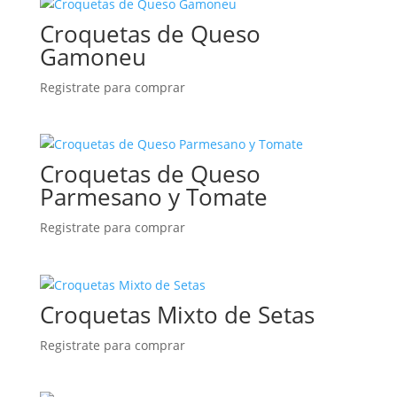
Croquetas de Queso
Gamoneu
Registrate para comprar
Croquetas de Queso
Parmesano y Tomate
Registrate para comprar
Croquetas Mixto de Setas
Registrate para comprar