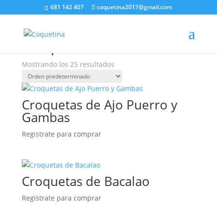
681 142 407
coquetina2017@gmail.com
Inicio
/ Croquetas
Croquetas
Mostrando los 25 resultados
Croquetas de Ajo Puerro y
Gambas
Registrate para comprar
Croquetas de Bacalao
Registrate para comprar