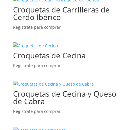
Croquetas de Carrilleras de
Cerdo Ibérico
Registrate para comprar
Croquetas de Cecina
Registrate para comprar
Croquetas de Cecina y Queso
de Cabra
Registrate para comprar